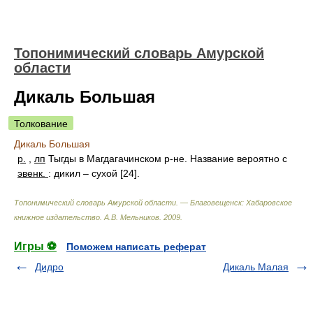
Топонимический словарь Амурской
области
Дикаль Большая
Толкование
Дикаль Большая
р.
,
лп
Тыгды в Магдагачинском р-не. Название вероятно с
эвенк.
: дикил – сухой [24].
Топонимический словарь Амурской области. — Благовещенск: Хабаровское
книжное издательство
.
А.В. Мельников
.
2009
.
Игры ⚽
Поможем написать реферат
Дидро
Дикаль Малая